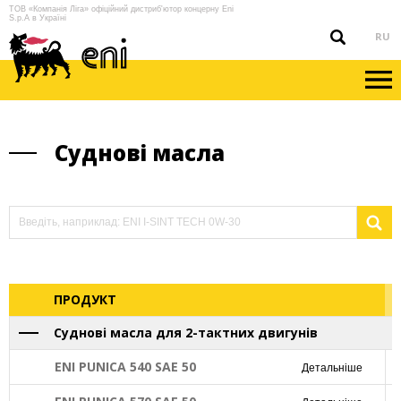
ТОВ «Компанія Ліга» офіційний дистриб'ютор концерну Eni
S.p.A в Україні
RU
Суднові масла
ПРОДУКТ
Суднові масла для 2-тактних двигунів
ENI PUNICA 540 SAE 50
Детальніше