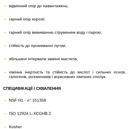
відмінний опір до навантажень;
гарний опір корозії;
гарний опір вимиванню струменем воду і парою;
стійкість до промиванні лугом;
збільшені інтервали заміни мастила;
хімічна інертність та стійкість до кислот і сильних основ,
галогенів, розчинників і агресивних хімічних сполук.
СПЕЦИФІКАЦІЇ І СХВАЛЕННЯ
NSF H1 - n° 151358
ISO 12924 L-XCGHB 2
Kosher