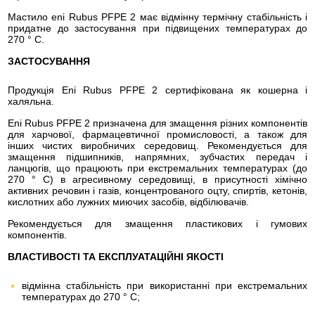
Мастило eni Rubus PFPE 2 має відмінну термічну стабільність і
придатне до застосування при підвищених температурах до
270 ° C.
ЗАСТОСУВАННЯ
Продукція Eni Rubus PFPE 2 сертифікована як кошерна і
халяльна.
Eni Rubus PFPE 2 призначена для змащення різних компонентів
для харчової, фармацевтичної промисловості, а також для
інших чистих виробничих середовищ. Рекомендується для
змащення підшипників, напрямних, зубчастих передач і
ланцюгів, що працюють при екстремальних температурах (до
270 ° C) в агресивному середовищі, в присутності хімічно
активних речовин і газів, концентрованого оцту, спиртів, кетонів,
кислотних або лужних миючих засобів, відбілювачів.
Рекомендується для змащення пластикових і гумових
компонентів.
ВЛАСТИВОСТІ ТА ЕКСПЛУАТАЦІЙНІ ЯКОСТІ
відмінна стабільність при використанні при екстремальних
температурах до 270 ° C;