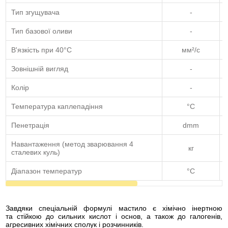
Тип згущувача
-
Тип базової оливи
-
В'язкість при 40°C
мм²/с
Зовнішній вигляд
-
Колір
-
Температура каплепадіння
°C
Пенетрація
dmm
Навантаження (метод зварювання 4
кг
сталевих куль)
Діапазон температур
°C
Завдяки спеціальній формулі мастило є хімічно інертною
та стійкою до сильних кислот і основ, а також до галогенів,
агресивних хімічних сполук і розчинників.