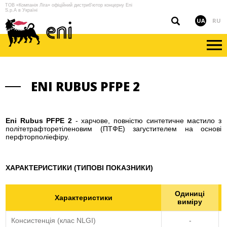
ТОВ «Компанія Ліга» офіційний дистриб'ютор концерну Eni
S.p.A в Україні
UA
RU
ENI RUBUS PFPE 2
Eni Rubus PFPE 2
- харчове, повністю синтетичне мастило з
політетрафторетіленовим (ПТФЕ) загустителем на основі
перфторполіефіру.
ХАРАКТЕРИСТИКИ (ТИПОВІ ПОКАЗНИКИ)
Одиниці
Характеристики
виміру
Консистенція (клас NLGI)
-