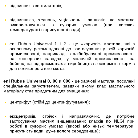
підшипників вентиляторів;
підшипників, з'єднань, ущільнень і ланцюгів, де мастило
використовується в суворих умовах (при високих
температурах і в присутності води).
eni Rubus Universal 1 і 2 - це «харчові» мастила, які в
основному рекомендовані до застосування у всій харчовій
промисловості, наприклад, в хлібобулочної промисловості,
на консервних заводах, у молочній промисловості, на
бойнях, на підприємствах з виробництва зоокормыв і кормів
для великої рогатого скота.
eni Rubus Universal 0, 00 и 000
- це харчові мастила, посилені
спеціальним загустителем, завдяки якому клас мастильного
матеріалу стає придатним для змащення:
центрифуг (стійкі до центрифугування);
ексцентриків, стрічок і направляючих, де потрібне
застосування мастил вищевказаних классів по NLGI при
роботі в суворих умовах (високі або низькі температури,
присутність води, дуже вологе середовище);