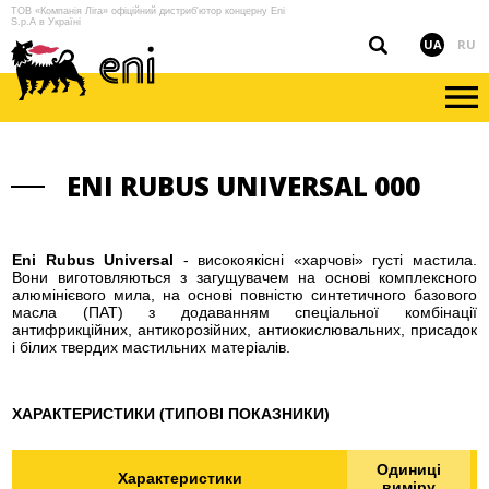
ТОВ «Компанія Ліга» офіційний дистриб'ютор концерну Eni
S.p.A в Україні
UA
RU
ENI RUBUS UNIVERSAL 000
Eni Rubus Universal
- високоякісні «харчові» густі мастила.
Вони виготовляються з загущувачем на основі комплексного
алюмінієвого мила, на основі повністю синтетичного базового
масла (ПАТ) з додаванням спеціальної комбінації
антифрикційних, антикорозійних, антиокислювальних, присадок
і білих твердих мастильних матеріалів.
ХАРАКТЕРИСТИКИ (ТИПОВІ ПОКАЗНИКИ)
Одиниці
Характеристики
виміру