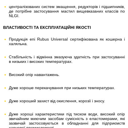
централізованих систем змащення, редукторів і підшипників,
де потрібне застосування мастил вищевказаних классів по
NLGI.
ВЛАСТИВОСТІ ТА ЕКСПЛУАТАЦІЙНІ ЯКОСТІ
Продукція eni Rubus Universal сертифікована як кошерна і
халяльна.
Стабільність і відмінна змазуюча здатність при застосуванні
в низьких і високих температурах.
Високий опір навантажень.
Дуже хороше перекачування при низьких температурах.
Дуже хороший захист від окислення, корозії і зносу.
Дуже хороші характеристики під тиском води, високий опір
звичайним миючим засобам сумісність з еластомерами, які
зазвичай застосовуються в обладнанні для підприємств
харчової промисловості.