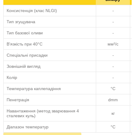
Консистенція (клас NLGI)
-
Тип згущувача
-
Тип базової оливи
-
В'язкість при 40°C
мм²/с
Спеціальні присадки
-
Зовнішній вигляд
-
Колір
-
Температура каплепадіння
°C
Пенетрація
dmm
Навантаження (метод зварювання 4
кг
сталевих куль)
Діапазон температур
°C