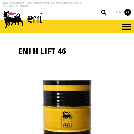
ООО «Компания Лига» официальный дистрибьютор концерна
Eni S.p.A в Украине
UA
RU
ENI H LIFT 46