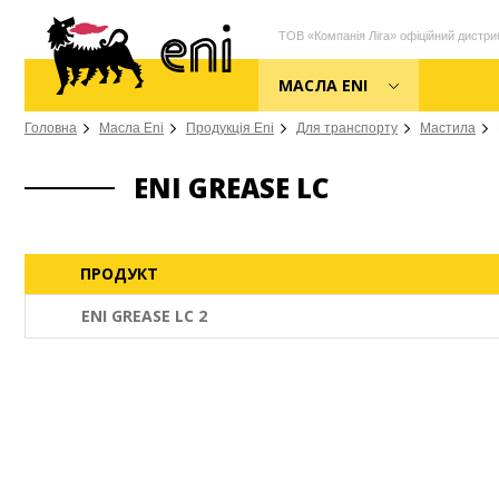
ТОВ «Компанія Ліга» офіційний дистриб
МАСЛА ENI
Головна
Масла Eni
Продукція Eni
Для транспорту
Мастила
ENI GREASE LC
ПРОДУКТ
ENI GREASE LC 2