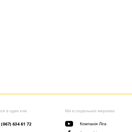
ся в один клік
Ми в соціальних мережах
 (067) 634 61 72
Компанія Ліга