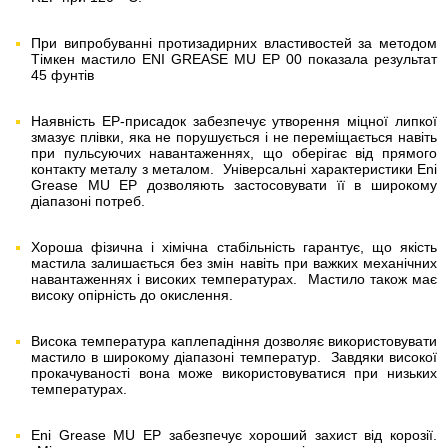
При випробуванні протизадирних властивостей за методом
Тімкен мастило ENI GREASE MU EP 00 показала результат
45 фунтів
Наявність EP-присадок забезпечує утворення міцної липкої
змазує плівки, яка не порушується і не переміщається навіть
при пульсуючих навантаженнях, що оберігає від прямого
контакту металу з металом. Універсальні характеристики Eni
Grease MU EP дозволяють застосовувати її в широкому
діапазоні потреб.
Хороша фізична і хімічна стабільність гарантує, що якість
мастила залишається без змін навіть при важких механічних
навантаженнях і високих температурах. Мастило також має
високу опірність до окислення.
Висока температура каплепадіння дозволяє використовувати
мастило в широкому діапазоні температур. Завдяки високої
прокачуваності вона може використовуватися при низьких
температурах.
Eni Grease MU EP забезпечує хороший захист від корозії.