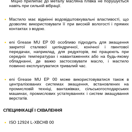
Міцно прилипає до металу масляна плівка не порушується
навіть при сильній вібрації.
Мастило має відмінні водовідштовхувальні властивості, що
дозволяє використовувати її при високій вологості і прямих
контактах з водою.
eni Grease MU EP 00 особливо підходить для змащення
закритої сталевої циліндричної, конічної і гвинтової
передачах, наприклад, для редукторів, які працюють при
середніх температурах і навантаженнях або на будь-якому
обладнанні, де важко застосовувати масло, і мастило
повинно експлуатуватися тривалий час.
eni Grease MU EP 00 може використовуватися також в
централізованих системах змащення, встановлених на
промисловій техніці, вантажівках, сільськогосподарських
машинах, промислових устаткуваннях і систем змащування
верстатів.
СПЕЦИФІКАЦІЇ І СХВАЛЕННЯ
ISO 12924 L-XBCHB 00