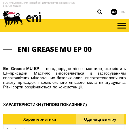
ТОВ «Компанія Ліга» офіційний дистриб'ютор концерну Eni
S.p.A в Україні
UA
RU
ENI GREASE MU EP 00
Eni Grease MU EP
— це однорідне літієве мастило, яке містить
EP-присадки. Мастило виготовляється із застосуванням
високоякісних мінеральних базових олив, високотехнологічного
пакету присадок і комплексного літієвого мила як згущувача.
Різні сорти розрізняються по консистенції.
ХАРАКТЕРИСТИКИ (ТИПОВІ ПОКАЗНИКИ)
Характеристики
Одиниці виміру