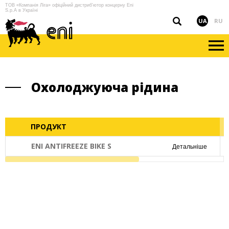
ТОВ «Компанія Ліга» офіційний дистриб'ютор концерну Eni
S.p.A в Україні
UA
RU
Охолоджуюча рідина
ПРОДУКТ
ENI ANTIFREEZE BIKE S
Детальніше