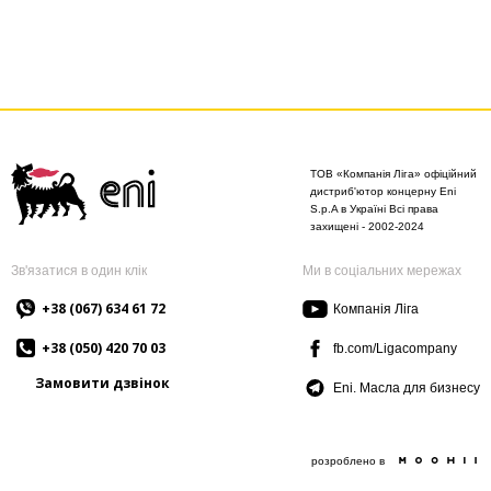
ТОВ «Компанія Ліга» офіційний
дистриб'ютор концерну Eni
S.p.A в Україні Всі права
захищені - 2002-2024
Зв'язатися в один клік
Ми в соціальних мережах
+38 (067) 634 61 72
Компанія Ліга
+38 (050) 420 70 03
fb.com/Ligacompany
Замовити дзвінок
Eni. Масла для бизнесу
розроблено в