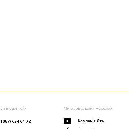
ся в один клік
Ми в соціальних мережах
 (067) 634 61 72
Компанія Ліга