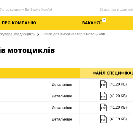
'ютор концерну Eni S.p.A в Україні
Зв'язатися в один клік
2
ПРО КОМПАНІЮ
ВАКАНСІЇ
скутера, квадроцикли
Оливи для амортизаторів мотоциклів
ів мотоциклів
ФАЙЛ СПЕЦИФІКАЦ
Скачати (41.20 K
(41.20 KB)
Детальніше
Скачати (41.20 K
(41.20 KB)
Детальніше
Скачати (41.20 K
(41.20 KB)
Детальніше
Скачати (41.19 K
(41.19 KB)
Детальніше