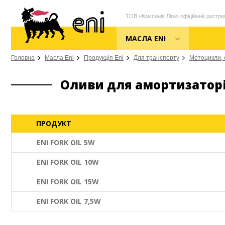
ТОВ «Компанія Ліга» офіційний дистриб
МАСЛА ENI
Головна
Масла Eni
Продукція Eni
Для транспорту
Мотоцикли, 
Оливи для амортизатор
ПРОДУКТ
ENI FORK OIL 5W
ENI FORK OIL 10W
ENI FORK OIL 15W
ENI FORK OIL 7,5W