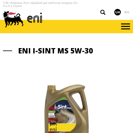
ТОВ «Компанія Ліга» офіційний дистриб'ютор концерну Eni
S.p.A в Україні
UA
RU
ENI I-SINT MS 5W-30