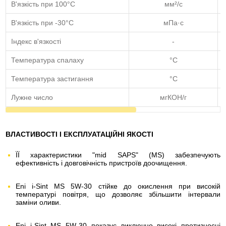
В'язкість при 100°C
мм²/с
В'язкість при -30°C
мПа·с
Індекс в'язкості
-
Температура спалаху
°C
Температура застигання
°C
Лужне число
мгКОН/г
ВЛАСТИВОСТІ І ЕКСПЛУАТАЦІЙНІ ЯКОСТІ
ЇЇ характеристики "mid SAPS" (MS) забезпечують
ефективність і довговічність пристроїв доочищення.
Eni i-Sint MS 5W-30 стійке до окислення при високій
температурі повітря, що дозволяє збільшити інтервали
заміни оливи.
Eni i-Sint MS 5W-30 показує виключно високі протизносні