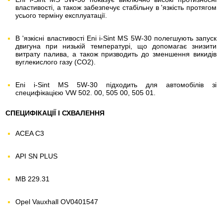
властивості, а також забезпечує стабільну в 'язкість протягом
усього терміну експлуатації.
В 'язкісні властивості Eni i-Sint MS 5W-30 полегшують запуск
двигуна при низькій температурі, що допомагає знизити
витрату палива, а також призводить до зменшення викидів
вуглекислого газу (CO2).
Eni i-Sint MS 5W-30 підходить для автомобілів зі
специфікацією VW 502. 00, 505 00, 505 01.
СПЕЦИФІКАЦІЇ І СХВАЛЕННЯ
ACEA C3
API SN PLUS
MB 229.31
Opel Vauxhall OV0401547