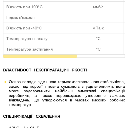
В'язкість при 100°C
мм²/с
Індекс в'язкості
-
В'язкість при -40°C
мПа·с
Температура спалаху
°C
Температура застигання
°C
ВЛАСТИВОСТІ І ЕКСПЛУАТАЦІЙНІ ЯКОСТІ
Олива володіє відмінною термоокислювальною стабільністю,
захист від корозії і повна сумісність з ущільненнями, вона
може задовольнити найбільш вимогливі специфікації
виробників, а також перешкоджає утворенню лакових
відкладень, що утворюються в умовах високих робочих
температур..
СПЕЦИФІКАЦІЇ І СХВАЛЕННЯ