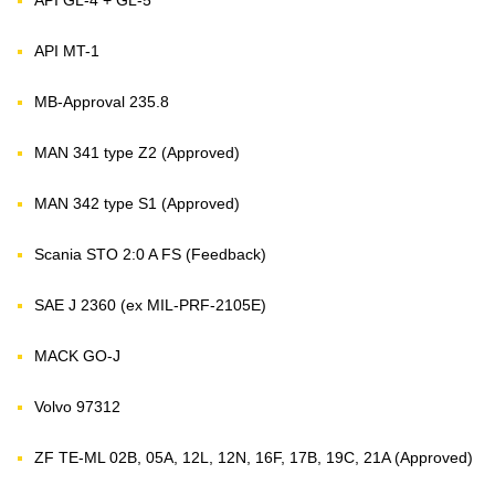
API GL-4 + GL-5
API MT-1
MB-Approval 235.8
MAN 341 type Z2 (Approved)
MAN 342 type S1 (Approved)
Scania STO 2:0 A FS (Feedback)
SAE J 2360 (ex MIL-PRF-2105E)
MACK GO-J
Volvo 97312
ZF TE-ML 02B, 05A, 12L, 12N, 16F, 17B, 19C, 21A (Approved)