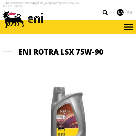
ТОВ «Компанія Ліга» офіційний дистриб'ютор концерну Eni
S.p.A в Україні
UA
RU
ENI ROTRA LSX 75W-90