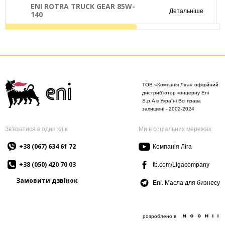
ENI ROTRA TRUCK GEAR 85W-
Детальніше
140
ТОВ «Компанія Ліга» офіційний
дистриб'ютор концерну Eni
S.p.A в Україні Всі права
захищені - 2002-2024
Зв'язатися в один клік
Ми в соціальних мережах
+38 (067) 634 61 72
Компанія Ліга
+38 (050) 420 70 03
fb.com/Ligacompany
Замовити дзвінок
Eni. Масла для бизнесу
розроблено в