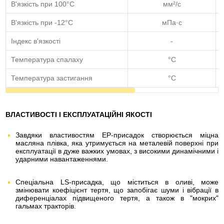
В'язкість при 100°C
мм²/с
В'язкість при -12°C
мПа·с
Індекс в'язкості
-
Температура спалаху
°C
Температура застигання
°C
ВЛАСТИВОСТІ І ЕКСПЛУАТАЦІЙНІ ЯКОСТІ
Завдяки властивостям EP-присадок створюється міцна
масляна плівка, яка утримується на металевій поверхні при
експлуатації в дуже важких умовах, з високими динамічними і
ударними навантаженнями.
Спеціальна LS-присадка, що міститься в оливі, може
змінювати коефіцієнт тертя, що запобігає шуми і вібрації в
диференціалах підвищеного тертя, а також в "мокрих"
гальмах тракторів.