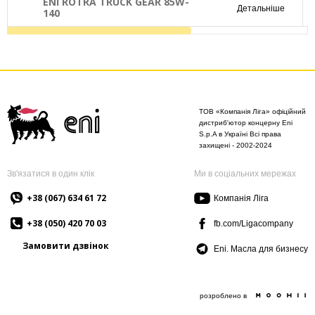
ENI ROTRA TRUCK GEAR 85W-
Детальніше
140
ТОВ «Компанія Ліга» офіційний
дистриб'ютор концерну Eni
S.p.A в Україні Всі права
захищені - 2002-2024
Зв'язатися в один клік
Ми в соціальних мережах
+38 (067) 634 61 72
Компанія Ліга
+38 (050) 420 70 03
fb.com/Ligacompany
Замовити дзвінок
Eni. Масла для бизнесу
розроблено в