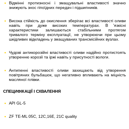
Відмінні протизносні і змащувальні властивості значно
знижують знос гіпоїдних передач і підшипників.
Висока стійкість до окислення зберігає всі властивості оливи
навіть при дуже високих температурах. В 'язкісні
характеристики залишаються стабільними протягом
тривалого терміну експлуатації, не утворюючи при цьому
шкідливих відкладень у змащуваних трансмісійних вузлах.
Чудові антикорозійні властивості оливи надійно протистоять
утворенню корозії та іржі навіть у присутності вологи.
Антипенні властивості оливи захищають від утворення
повітряних бульбашок, що негативно впливають на міцність
масляної плівки.
СПЕЦИФІКАЦІЇ І СХВАЛЕННЯ
API GL-5
ZF TE-ML 05C, 12C,16E, 21C quality