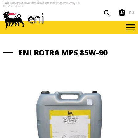
ТОВ «Компанія Ліга» офіційний дистриб'ютор концерну Eni
S.p.A в Україні
UA
RU
ENI ROTRA MPS 85W-90