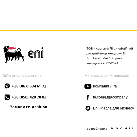
ТОВ «Компанія Ліга» офіційний
дистриб'ютор концерну Eni
S.p.A в Україні Всі права
захищені - 2002-2024
Зв'язатися в один клік
Ми в соціальних мережах
+38 (067) 634 61 72
Компанія Ліга
+38 (050) 420 70 03
fb.com/Ligacompany
Замовити дзвінок
Eni. Масла для бизнесу
розроблено в