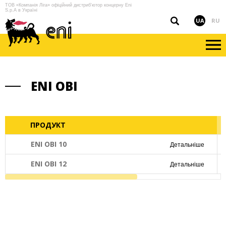
ТОВ «Компанія Ліга» офіційний дистриб'ютор концерну Eni
S.p.A в Україні
UA
RU
ENI OBI
ПРОДУКТ
ENI OBI 10
Детальніше
ENI OBI 12
Детальніше