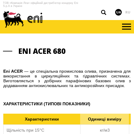
ТОВ «Компанія Ліга» офіційний дистриб'ютор концерну Eni
S.p.A в Україні
UA
RU
ENI ACER 680
Eni ACER
— це спеціальна промислова олива, призначена для
використання в циркуляційних та гідравлічних системах.
Виготовляється з добірних парафінових базових олив з
додаванням антиокислювальних та антикорозійних присадок.
ХАРАКТЕРИСТИКИ (ТИПОВІ ПОКАЗНИКИ)
Характеристики
Одиниці виміру
Щільність при 15°С
кг/м3