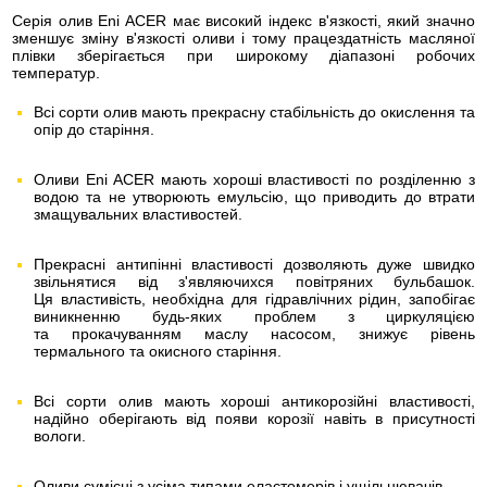
Серія олив Eni ACER має високий індекс в'язкості, який значно
зменшує зміну в'язкості оливи і тому працездатність масляної
плівки зберігається при широкому діапазоні робочих
температур.
Всі сорти олив мають прекрасну стабільність до окислення та
опір до старіння.
Оливи Eni ACER мають хороші властивості по розділенню з
водою та не утворюють емульсію, що приводить до втрати
змащувальних властивостей.
Прекрасні антипінні властивості дозволяють дуже швидко
звільнятися від з'являючихся повітряних бульбашок.
Ця властивість, необхідна для гідравлічних рідин, запобігає
виникненню будь-яких проблем з циркуляцією
та прокачуванням маслу насосом, знижує рівень
термального та окисного старіння.
Всі сорти олив мають хороші антикорозійні властивості,
надійно оберігають від появи корозії навіть в присутності
вологи.
Оливи сумісні з усіма типами еластомерів і ущільнювачів.