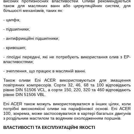
високих протизносних властивостей. Оливи рекомендуються
також для масляних ванн або циркуляційних систем, для
більшості механізмів, таких як:
- цапфа;
- підшипники;
- антифрикційні підшипники;
- кривошип;
- гіпоїдні передачі, які не потребують використання олив з EP-
властивостями;
- зчеплення, що працює в масляній ванні.
Також оливи Eni ACER використовуються для змащення
повітряних компресорів. Сорти 32, 46, 68 та 100 відповідають
рівню DIN 51506 VCL, а сорти 150, 220, 320 та 460 відповідають
рівню DIN 51506 VBL.
Eni ACER також можуть використовуватися в інших цілях, коли
потрібні високоякісні оливи на парафінової основі. Eni ACER
100, зокрема, може застосовуватися в картері багатьох двигунів
з роздільним мастилом та водяним охолодженням поршнів.
ВЛАСТИВОСТІ ТА ЕКСПЛУАТАЦІЙНІ ЯКОСТІ