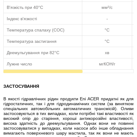
В'язкість при 40°C
мм²/с
Індекс в'язкості
-
Температура спалаху (COC)
°C
Температура застигання
°C
Деемульгування при 82°C
хв
Лужне число
мгКОН/г
ЗАСТОСУВАННЯ
В якості гідравлічних рідин продукти Eni ACER придатні як для
гідростатичних, так і для гідродинамічних систем (за винятком
спеціальних автомобільних автоматичних трансмісій). Оливи
застосовуються в тих випадках, коли потрібні такі властивості як
високий опір до старіння, хороші антикорозійні властивості,
висока здатність до деемульгування. Однак вони не повинні
застосовуватися у випадках, коли насоси або інше обладнання
вимагають поверхневого шару мастила, так як вони не мають