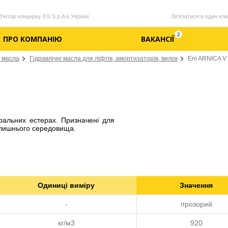
'ютор концерну Eni S.p.A в Україні
Зв'язатися в один клік
2
ПРО КОМПАНІЮ
ВАКАНСІЇ
і масла
Гідравлічні масла для ліфтів, амортизаторів, вилок
Eni ARNICA V
уральних естерах. Призначені для
олишнього середовища.
Одиниці виміру
Значення
-
прозорий
кг/м3
920