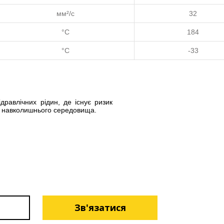
мм²/с
32
°C
184
°C
-33
дравлічних рідин, де існує ризик
и навколишнього середовища.
Зв'язатися