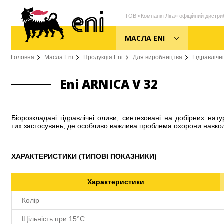
ТОВ «Компанія Ліга» офіційний дистриб
МАСЛА ENI
Головна
Масла Eni
Продукція Eni
Для виробництва
Гідравлічн
Eni ARNICA V 32
Біорозкладані гідравлічні оливи, синтезовані на добірних нат
тих застосувань, де особливо важлива проблема охорони навк
ХАРАКТЕРИСТИКИ (ТИПОВІ ПОКАЗНИКИ)
Характеристики
Колір
Щільність при 15°С