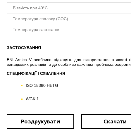
В'язкість при 40°C
Температура спалаху (COC)
Температура застигання
ЗАСТОСУВАННЯ
ENI Arnica V особливо підходять для використання в якості гі
випадкових розливів та де особливо важлива проблема охорон
СПЕЦИФІКАЦІЇ І СХВАЛЕННЯ
ISO 15380 HETG
WGK 1
Роздрукувати
Скачати