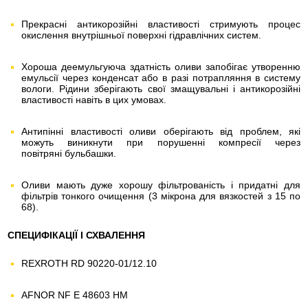
Прекрасні антикорозійні властивості стримують процес
окислення внутрішньої поверхні гідравлічних систем.
Хороша деемульгуюча здатність оливи запобігає утворенню
емульсії через конденсат або в разі потрапляння в систему
вологи. Рідини зберігають свої змащувальні і антикорозійні
властивості навіть в цих умовах.
Антипінні властивості оливи оберігають від проблем, які
можуть виникнути при порушенні компресії через
повітряні бульбашки.
Оливи мають дуже хорошу фільтрованість і придатні для
фільтрів тонкого очищення (3 мікрона для вязкостей з 15 по
68).
СПЕЦИФІКАЦІЇ І СХВАЛЕННЯ
REXROTH RD 90220-01/12.10
AFNOR NF E 48603 HM