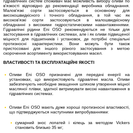
гідравлічних систем споживач має можливість вибору оливи по
в'язкості відповідно до рекомендації виробника обладнання.
Малов'язкі сорти застосовуються в основному для
високошвидкісного і точного обладнання, в той час як
високов'язкі сорти застосовуються в малошвидкісному
обладнанні з високими гидростатическими навантаженнями.
Гідравлічні рідини Eni OSO рекомендуються не тільки для
застосування в гідравлічних системах, але і як оливи підвищеної
міцності для підшипників і установок, де потрібні спеціальні
протизносні характеристики. Вони можуть бути також
пристосовані для іншого різного застосування з метою
скорочення асортименту використовуваних масел.
ВЛАСТИВОСТІ ТА ЕКСПЛУАТАЦІЙНІ ЯКОСТІ
Оливи Eni OSO призначені для передачі енергії на
установках, що використовують гідравлічні масла. Оливи
забезпечують необхідне змащення шляхом утворення міцної
масляної плівки, здатної витримувати високі навантаження в
гідравлічних системах.
Оливи Eni OSO мають дуже хороші протизносні властивості,
що підтверджуються наступними випробуваннями:
сумарний знос лопатей і кілець за методом Vickers
становить близько 35 мг;