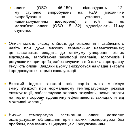
оливи (OSO 46-150) відповідають 12-
му ступеню випробувань на FZG (механічне
випробування на установці з
навантажуванням шестерень), в той час як
малов'язкі оливи (OSO 15—32) відповідають 11-му
ступеню.
Оливи мають високу стійкість до окислення і стабільність
навіть при дуже високих термальних навантаженнях;
ця властивість зводить до мінімуму утворення різних
відкладень, запобігаючи закупорці клапанів, золотників і
регулюючих пристроїв, забезпечуючи в той же час прекрасну
текучість оливи. Завдяки цьому знижуються накладні витрати
і продовжується термін експлуатації.
Високий індекс в'язкості всіх сортів олив мінімізує
зміну в'язкості при нормальному температурному режимі
експлуатації, забезпечуючи хорошу текучість, низькі втрати
на тертя і хорошу гідравлічну ефективність, захищаючи від
можливої ​​кавітації.
Низька температура застигання оливи дозволяє
експлуатувати обладнання при низьких температурах без
проблем, пов'язаних з циркуляцією і регулюванням.