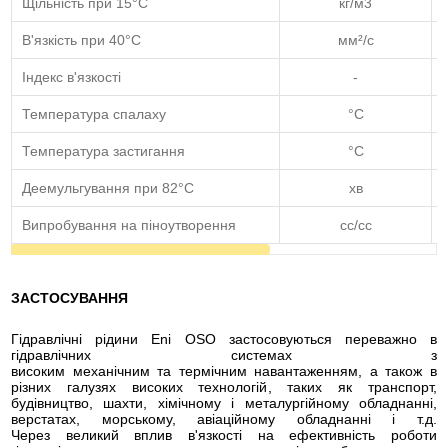
Щільність при 15°С
кг/м3
В'язкість при 40°C
мм²/с
Індекс в'язкості
-
Температура спалаху
°C
Температура застигання
°C
Деемульгування при 82°C
хв
Випробування на піноутворення
cc/cc
ЗАСТОСУВАННЯ
Гідравлічні рідини Eni OSO застосовуються переважно в
гідравлічних системах з
високим механічним та термічним навантаженням, а також в
різних галузях високих технологій, таких як транспорт,
будівництво, шахти, хімічному і металургійному обладнанні,
верстатах, морському, авіаційному обладнанні і т.д.
Через великий вплив в'язкості на ефективність роботи