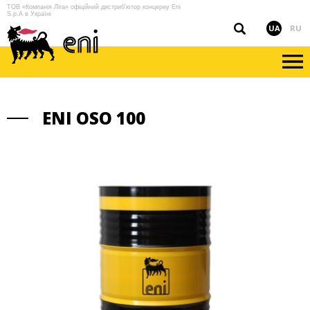
ТОВ «Компанія Ліга» офіційний дистриб'ютор концерну Eni
S.p.A в Україні
UA
RU
ENI OSO 100