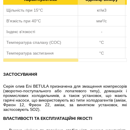
Щільність при 15°С
кг/м3
В'язкість при 40°C
мм²/с
Індекс в'язкості
-
Температура спалаху (COC)
°C
Температура застигання
°C
ЗАСТОСУВАННЯ
Серія олив Eni BETULA призначена для змащення компресорів
(зворотно-поступального або лопатевого типу), домашніх і
промислових холодильників, а також установок, що мають
гарячі насоси, що використовують всі типи холодоагентів (аміак,
Фреон 12, Фреон 22, аміак, за винятком установок, які
застосовують SO2).
ВЛАСТИВОСТІ ТА ЕКСПЛУАТАЦІЙНІ ЯКОСТІ