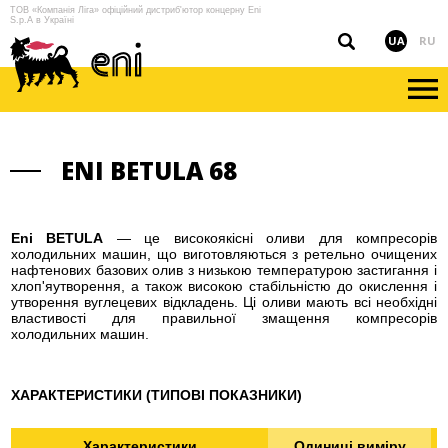
ТОВ «Компанія Ліга» офіційний дистриб'ютор концерну Eni
S.p.A в Україні
UA
RU
ENI BETULA 68
Eni BETULA
— це високоякісні оливи для компресорів
холодильних машин, що виготовляються з ретельно очищених
нафтенових базових олив з низькою температурою застигання і
хлоп'яутворення, а також високою стабільністю до окислення і
утворення вуглецевих відкладень. Ці оливи мають всі необхідні
властивості для правильної змащення компресорів
холодильних машин.
ХАРАКТЕРИСТИКИ (ТИПОВІ ПОКАЗНИКИ)
Характеристики
Одиниці виміру