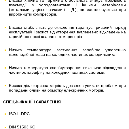
Висока хімічна та термічна стабільність знижує можливість
взаємодії з холодоагентами і іншими матеріалами
(металами, ущільнювачами і т. Д.), що застосовуються при
виробництві компресорів.
Висока стабільність до окислення гарантує тривалий період
експлуатації і захист від утворення вуглецевих відкладень на
гарячій поверхні клапанів компресорів.
Низька температура застигання запобігає утворенню
желеподібної маси на холодних частинах холодильника.
Низька температура хлоп’яутворення виключає відкладення
частинок парафіну на холодних частинах системи.
Висока діелектрична міцність дозволяє уникати проблем при
попаданні оливи на обмотку електричних моторів.
СПЕЦИФІКАЦІЇ І СХВАЛЕННЯ
ISO-L-DRC
DIN 51503 KC