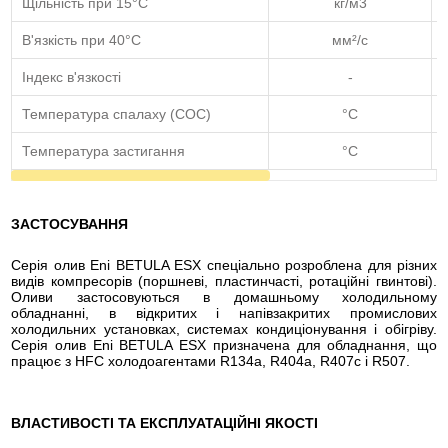
Щільність при 15°С
кг/м3
В'язкість при 40°C
мм²/с
Індекс в'язкості
-
Температура спалаху (COC)
°C
Температура застигання
°C
ЗАСТОСУВАННЯ
Серія олив Eni BETULA ESX спеціально розроблена для різних
видів компресорів (поршневі, пластинчасті, ротаційні гвинтові).
Оливи застосовуються в домашньому холодильному
обладнанні, в відкритих і напівзакритих промислових
холодильних установках, системах кондиціонування і обігріву.
Серія олив Eni BETULA ESX призначена для обладнання, що
працює з HFC холодоагентами R134a, R404a, R407c і R507.
ВЛАСТИВОСТІ ТА ЕКСПЛУАТАЦІЙНІ ЯКОСТІ