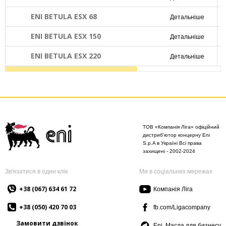
ENI BETULA ESX 68
Детальніше
ENI BETULA ESX 150
Детальніше
ENI BETULA ESX 220
Детальніше
ТОВ «Компанія Ліга» офіційний
дистриб'ютор концерну Eni
S.p.A в Україні Всі права
захищені - 2002-2024
Зв'язатися в один клік
Ми в соціальних мережах
+38 (067) 634 61 72
Компанія Ліга
+38 (050) 420 70 03
fb.com/Ligacompany
Замовити дзвінок
Eni. Масла для бизнесу