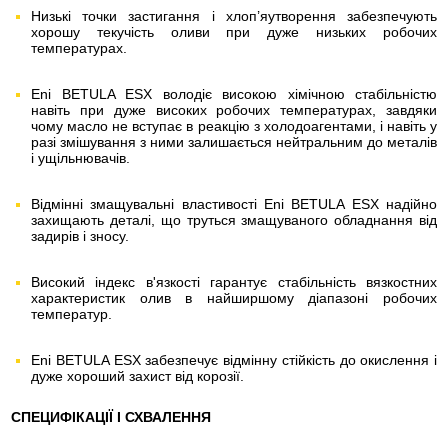
Низькі точки застигання і хлоп’яутворення забезпечують
хорошу текучість оливи при дуже низьких робочих
температурах.
Eni BETULA ESX володіє високою хімічною стабільністю
навіть при дуже високих робочих температурах, завдяки
чому масло не вступає в реакцію з холодоагентами, і навіть у
разі змішування з ними залишається нейтральним до металів
і ущільнювачів.
Відмінні змащувальні властивості Eni BETULA ESX надійно
захищають деталі, що труться змащуваного обладнання від
задирів і зносу.
Високий індекс в'язкості гарантує стабільність вязкостних
характеристик олив в найширшому діапазоні робочих
температур.
Eni BETULA ESX забезпечує відмінну стійкість до окислення і
дуже хороший захист від корозії.
СПЕЦИФІКАЦІЇ І СХВАЛЕННЯ