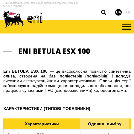
ТОВ «Компанія Ліга» офіційний дистриб'ютор концерну Eni
S.p.A в Україні
UA
RU
ENI BETULA ESX 100
Eni BETULA ESX 100
— це високоякісна повністю синтетична
олива, створена на базі поліестерів (поліефірів) і володіє
високими експлуатаційними характеристиками. Оливи цієї серії
забезпечують надійне змащення холодильного обладнання, що
працює з сучасними HFC (озонобезпечними) холодоагентами.
ХАРАКТЕРИСТИКИ (ТИПОВІ ПОКАЗНИКИ)
Характеристики
Одиниці виміру