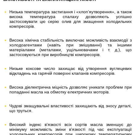
Низька температура застигання і «хлоп’яутворення», а також
висока температура спалаху дозволяють успішно
застосовувати цю серію олив для змащення холодильних
компресорів.
Висока хімічна стабільність виключає можливість взаємодії з
холодоагентами (навіть при змішуванні) та іншими
матеріалами (металами, ущільнювачами і т. д.), що
застосовуються при виробництві компресорів.
Низьке коксове число захищає від утворення вуглецевих
відкладень на гарячій поверхні клапанів компресорів.
Висока діелектрична міцність дозволяє уникати проблем при
попаданні масла на обмотку електричних моторів.
Чудові змащувальні властивості захищають від зносу деталі,
що труться.
Високий індекс в'язкості всіх сортів масла зменшує до
мінімуму можливість зміни в'язкості під час експлуатації
холодильних компресорів при широкому температурному