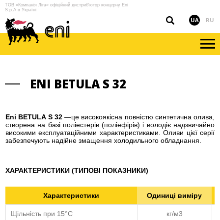
ТОВ «Компанія Ліга» офіційний дистриб'ютор концерну Eni
S.p.A в Україні
UA
RU
ENI BETULA S 32
Eni BETULA S 32
—це високоякісна повністю синтетична олива,
створена на базі поліестерів (поліефірів) і володіє надзвичайно
високими експлуатаційними характеристиками. Оливи цієї серії
забезпечують надійне змащення холодильного обладнання.
ХАРАКТЕРИСТИКИ (ТИПОВІ ПОКАЗНИКИ)
Характеристики
Одиниці виміру
Щільність при 15°С
кг/м3