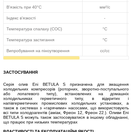
В'язкість при 40°C
мм²/с
Індекс в'язкості
-
Температура спалаху (COC)
°C
Температура застигання
°C
Випробування на піноутворення
сс/cc
ЗАСТОСУВАННЯ
Серія олив Eni BETULA S призначена для змащення
холодильних компресорів (роторних, зворотно-поступального
або лопатевого типу), встановлених на домашніх
холодильниках герметичного типу, в відкритих і
напівгерметичних промислових холодильних установках, а
також в системах з «гарячими» насосами, що використовують
всі типи холодоагентів (аміак, Фреон 12, Фреон 22.). Оливи Eni
BETULA S можуть також застосовуватися в іншому обладнанні,
що працює при низьких температурах
ВЛАСТИВОСТІ ТА ЕКСПЛУАТАЦІЙНІ ЯКОСТІ