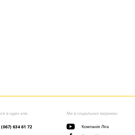
ся в один клік
Ми в соціальних мережах
 (067) 634 61 72
Компанія Ліга