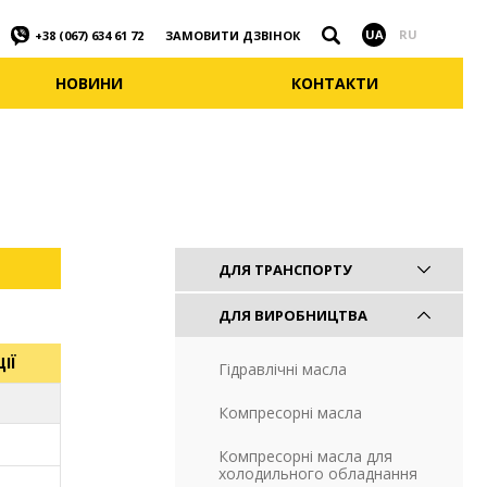
Знайти
UA
RU
ЗАМОВИТИ ДЗВІНОК
+38 (067) 634 61 72
НОВИНИ
КОНТАКТИ
ДЛЯ ТРАНСПОРТУ
ДЛЯ ВИРОБНИЦТВА
ІЇ
Гідравлічні масла
B)
Компресорні масла
B)
Компресорні масла для
холодильного обладнання