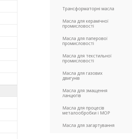
B)
Трансформаторні масла
B)
Масла для керамічної
промисловості
B)
Масла для паперової
промисловості
B)
B)
Масла для текстильної
промисловості
B)
Масла для газових
двигунів
Масла для змащення
B)
ланцюгів
B)
Масла для процесів
металообробки і МОР
B)
Масла для загартування
B)