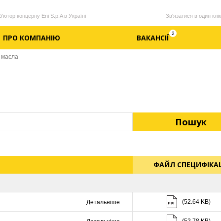
'ютор концерну Eni S.p.A в Україні
Зв'язатися в один клік
2
ПРО КОМПАНІЮ
ВАКАНСІЇ
 масла
Пошук
ФАЙЛ СПЕЦИФІКАЦ
Скачати (52.64 K
(52.64 KB)
Детальніше
Скачати (52.78 K