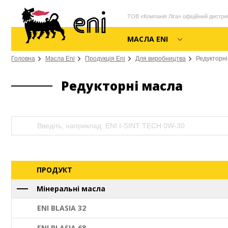
ТОВ «Компанія Ліга» офіційний дистриб
МАСЛА ENI
Головна
Масла Eni
Продукція Eni
Для виробництва
Редукторні
Редукторні масла
ПРОДУКТ
Мінеральні масла
ENI BLASIA 32
ENI BLASIA 68