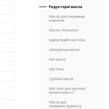
B)
Редукторні масла
B)
Масла для напрямних
B)
ковзання
B)
Масла-теплоносії
B)
Циркуляційні мастила
B)
Шпиндельні масла
B)
Білі масла
B)
Мастила
B)
Турбінні масла
B)
Мастила для харчової
промисловості
B)
Масла для
B)
пневмоінструменту