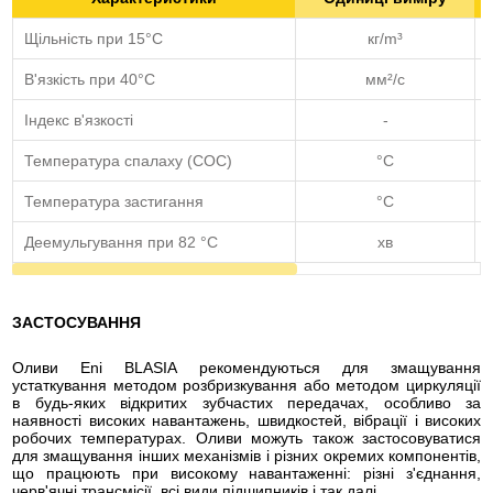
Щільність при 15°С
кг/m³
В'язкість при 40°C
мм²/с
Індекс в'язкості
-
Температура спалаху (COC)
°C
Температура застигання
°C
Деемульгування при 82 °C
хв
ЗАСТОСУВАННЯ
Оливи Eni BLASIA рекомендуються для змащування
устаткування методом розбризкування або методом циркуляції
в будь-яких відкритих зубчастих передачах, особливо за
наявності високих навантажень, швидкостей, вібрації і високих
робочих температурах. Оливи можуть також застосовуватися
для змащування інших механізмів і різних окремих компонентів,
що працюють при високому навантаженні: різні з'єднання,
черв'ячні трансмісії, всі види підшипників і так далі.