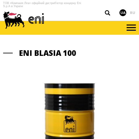
ТОВ «Компанія Ліга» офіційний дистриб'ютор концерну Eni
S.p.A в Україні
UA
RU
ENI BLASIA 100