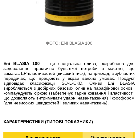
ФОТО:
ENI BLASIA 100
Eni BLASIA 100
— це спеціальна олива, розроблена для
задоволення практично будь-якої потреби в мастилі, що
вимагає EP-властивостей (високий тиск), наприклад, в зубчастих
передачах, що працюють у вкрай важких умовах. Продукт
відповідає класифікації ISO-L-CKD. Оливи Eni BLASIA
виробляються з добірних базових олив на парафінової основі,
компаундують сіркою (забезпечує гарне ковзання і властивості,
що дозволяють витримувати ударні навантаження) і фосфором
(для невисоких швидкостей і великих навантажень).
ХАРАКТЕРИСТИКИ (ТИПОВІ ПОКАЗНИКИ)
Характеристики
Одиниці виміру