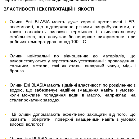
ВЛАСТИВОСТІ І ЕКСПЛУАТАЦІЙНІ ЯКОСТІ
Оливи Eni BLASIA мають дуже хороші протизносні і EP-
властивості, що підтверджено різними випробуваннями, а
також володіють високою термічною і окислювальному
стабільністю, що допускає безперервне використання при
робочих температурах понад 100 ° C.
Оливи нейтральні по відношенню до матеріалів, що
використовуються у верстатному устаткуванні : прокладення,
сальники, метали, такі як сталь, ливарний чавун, мідь і
бронза.
Оливи Eni BLASIA мають відмінні властивості по розділенню з
водою, що забезпечує надійне змащення навіть в умовах,
коли можливе попадання води в масло, наприклад, на
сталепрокатних заводах.
Ці оливи допомагають ефективно захищати від того, що
ржавить і зберігати поверхні змащеними навіть в умовах
високої вологості.
Оливи Eni BLASIA не токсичні, оскільки не містять з'єднання