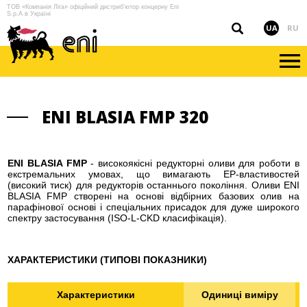
ТОВ «Компанія Ліга» офіційний дистриб'ютор концерну Eni
S.p.A в Україні
UA
RU
ENI BLASIA FMP 320
ENI BLASIA FMP
- високоякісні редукторні оливи для роботи в
екстремальних умовах, що вимагають EP-властивостей
(високий тиск) для редукторів останнього покоління. Оливи ENI
BLASIA FMP створені на основі відбірних базових олив на
парафінової основі і спеціальних присадок для дуже широкого
спектру застосування (ISO-L-CKD класифікація).
ХАРАКТЕРИСТИКИ (ТИПОВІ ПОКАЗНИКИ)
Характеристики
Одиниці виміру