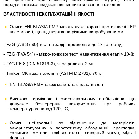
передач і низькошвидкісні підшипники ковзання і качення.
ВЛАСТИВОСТІ І ЕКСПЛУАТАЦІЙНІ ЯКОСТІ
Оливи ENI BLASIA FMP мають дуже хороші протизносні і EP
властивості, що підтверджено різними випробуваннями:
- FZG (A 8,3 / 90) тест на задір: пройдений до 12-го етапу;
- FZG (FVA 54)) - мікро-точкової тест, навантаження етапі> 10-й;
- FAG FE 8 (DIN 51819-3), знос роликів: 2 мг;
- Timken ОК навантаження (АЅТМ D 2782), 70 кг.
ENI BLASIA FMP також мають такі властивості:
Високою термічною і окислювальному стабільністю, що
допускає безперервне використання при робочих
температурах понад 120 ° С;
Оливи нейтральні по відношенню до матеріалів,
використовуваних у верстатному обладнанні: прокладки,
сальники, метали, такі як сталь, ливарний чавун, мідь і
бронза;