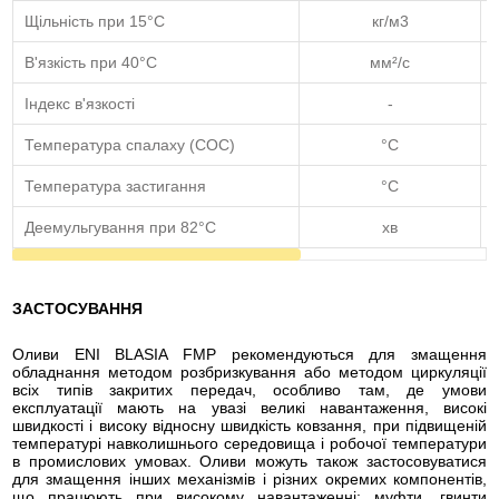
Щільність при 15°С
кг/м3
В'язкість при 40°C
мм²/с
Індекс в'язкості
-
Температура спалаху (COC)
°C
Температура застигання
°C
Деемульгування при 82°C
хв
ЗАСТОСУВАННЯ
Оливи ENI BLASIA FMP рекомендуються для змащення
обладнання методом розбризкування або методом циркуляції
всіх типів закритих передач, особливо там, де умови
експлуатації мають на увазі великі навантаження, високі
швидкості і високу відносну швидкість ковзання, при підвищеній
температурі навколишнього середовища і робочої температури
в промислових умовах. Оливи можуть також застосовуватися
для змащення інших механізмів і різних окремих компонентів,
що працюють при високому навантаженні: муфти, гвинти