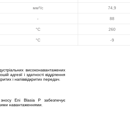
мм²/с
74,9
-
88
°C
260
°C
-9
дустріальних високонавантажених
ій адгезії і здатності відділення
ритих і напіввідкритих передач.
зносу Eni Blasia P забезпечує
окими навантаженнями.