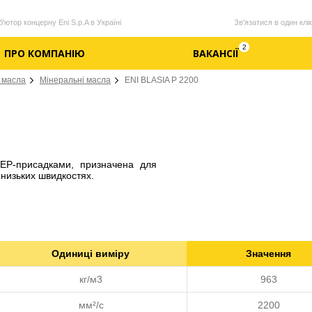
'ютор концерну Eni S.p.A в Україні
Зв'язатися в один клік
2
ПРО КОМПАНІЮ
ВАКАНСІЇ
 масла
Мінеральні масла
ENI BLASIA P 2200
ЕР-присадками, призначена для
низьких швидкостях.
Одиниці виміру
Значення
кг/м3
963
мм²/с
2200