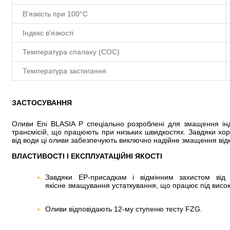
В'язкість при 100°C
Індекс в'язкості
Температура спалаху (COC)
Температура застигання
ЗАСТОСУВАННЯ
Оливи Eni BLASIA P спеціально розроблені для змащення ін
трансмісій, що працюють при низьких швидкостях. Завдяки хорош
від води ці оливи забезпечують виключно надійне змащення відк
ВЛАСТИВОСТІ І ЕКСПЛУАТАЦІЙНІ ЯКОСТІ
Завдяки EP-присадкам і відмінним захистом від 
якісне змащування устаткування, що працює під вис
Оливи відповідають 12-му ступеню тесту FZG.