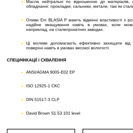
Масла нейтральні по відношенню до матеріалів, 
обладнанні: прокладки, сальники, метали, такі як сталь
Оливи Eni BLASIA P мають відмінні властивості з р
надійне змащування навіть в умовах, коли мож
наприклад, на сталепрокатних заводах.
Ці моливи допомагають ефективно захищати від і
поверхні навіть в умовах високої вологості.
СПЕЦИФІКАЦІЇ І СХВАЛЕННЯ
ANSI/AGMA 9005-E02 EP
ISO 12925-1 CKC
DIN 51517-3 CLP
David Brown S1.53.101 level