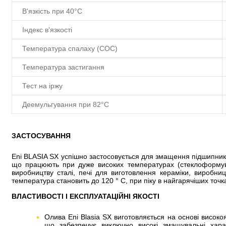
В'язкість при 40°C
Індекс в'язкості
Температура спалаху (COC)
Температура застигання
Тест на іржу
Деемульгування при 82°C
ЗАСТОСУВАННЯ
Eni BLASIA SX успішно застосовується для змащення підшипникі
що працюють при дуже високих температурах (стеклоформув
виробництву сталі, печі для виготовлення кераміки, виробни
температура становить до 120 ° С, при піку в найгарячіших точка
ВЛАСТИВОСТІ І ЕКСПЛУАТАЦІЙНІ ЯКОСТІ
Олива Eni Blasia SX виготовляється на основі високо
що забезпечує виключно високі змащувальні хара