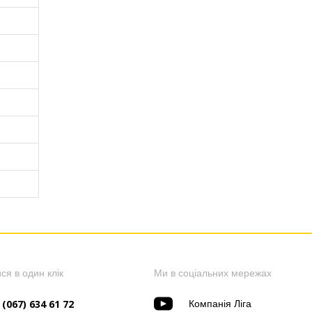
B)
B)
B)
B)
B)
B)
ся в один клік
Ми в соціальних мережах
 (067) 634 61 72
Компанія Ліга