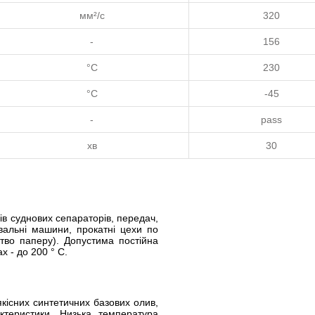
мм²/с
320
-
156
°C
230
°C
-45
-
pass
хв
30
в суднових сепараторів, передач,
альні машини, прокатні цехи по
цтво паперу). Допустима постійна
х - до 200 ° С.
якісних синтетичних базових олив,
ктеристики. Низька температура