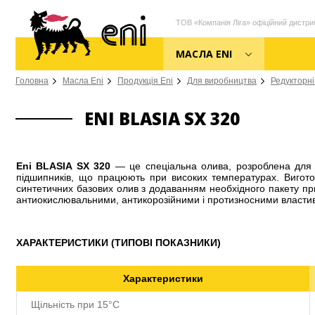
ТОВ «Компанія Ліга» офіційний дистриб
МАСЛА ENI
Головна
Масла Eni
Продукція Eni
Для виробництва
Редукторні
ENI BLASIA SX 320
Eni BLASIA SX 320
— це спеціальна олива, розроблена для 
підшипників, що працюють при високих температурах. Вигот
синтетичних базових олив з додаванням необхідного пакету пр
антиокислювальними, антикорозійними і протизносними власти
ХАРАКТЕРИСТИКИ (ТИПОВІ ПОКАЗНИКИ)
Характеристики
Щільність при 15°С