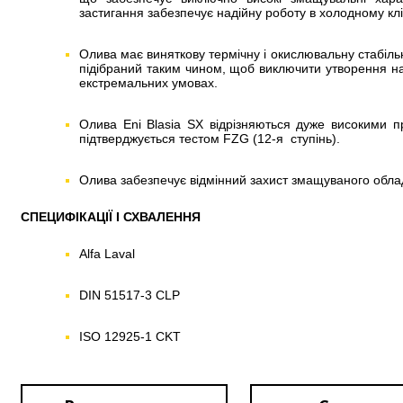
застигання забезпечує надійну роботу в холодному клі
Олива має виняткову термічну і окислювальну стабіль
підібраний таким чином, щоб виключити утворення н
екстремальних умовах.
Олива Eni Blasia SX відрізняються дуже високими 
підтверджується тестом FZG (12-я ступінь).
Олива забезпечує відмінний захист змащуваного обладн
СПЕЦИФІКАЦІЇ І СХВАЛЕННЯ
Alfa Laval
DIN 51517-3 CLP
ISO 12925-1 CKТ