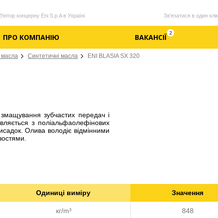
'ютор концерну Eni S.p.A в Україні
Зв'язатися в один клік
2
ПРО КОМПАНІЮ
ВАКАНСІЇ
 масла
Синтетичні масла
ENI BLASIA SX 320
змащування зубчастих передач і
овляється з поліальфаолефінових
исадок. Олива володіє відмінними
востями.
Одиниці виміру
Значення
кг/m³
848