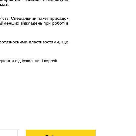
маті.
ність. Спеціальний пакет присадок
айменших відкладень при роботі в
протизносними властивостями, що
ання від іржавіння і корозії.