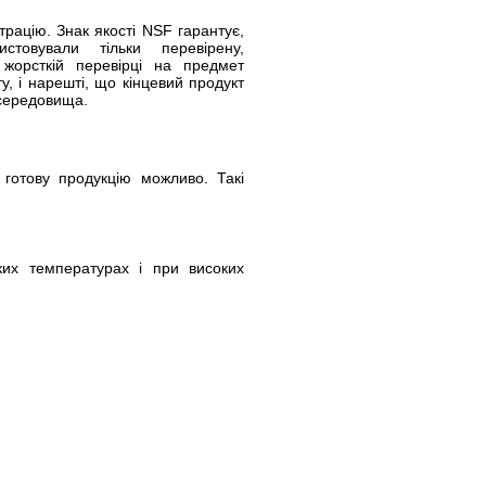
рацію. Знак якості NSF гарантує,
товували тільки перевірену,
 жорсткій перевірці на предмет
ту, і нарешті, що кінцевий продукт
 середовища.
 готову продукцію можливо. Такі
ких температурах і при високих