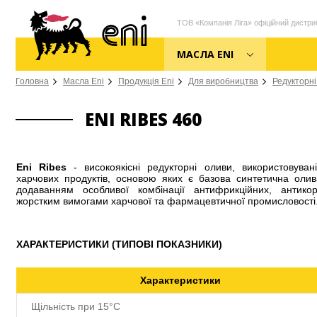
ТОВ «Компанія Ліга» офіційний дистриб
МАСЛА ENI
Головна
Масла Eni
Продукція Eni
Для виробництва
Редукторні
ENI RIBES 460
Eni Ribes
- високоякісні редукторні оливи, використовуван
харчових продуктів, основою яких є базова синтетична оли
додаванням особливої ​​комбінації антифрикційних, антико
жорстким вимогами харчової та фармацевтичної промисловості
ХАРАКТЕРИСТИКИ (ТИПОВІ ПОКАЗНИКИ)
Характеристики
Щільність при 15°С