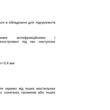
ься в обладнанні для підприємств
ними антифрикційними і
монстровані під час наступних
G> 0,4 мм
ати окремо від інших мастильних
мих сонячних променів або інших