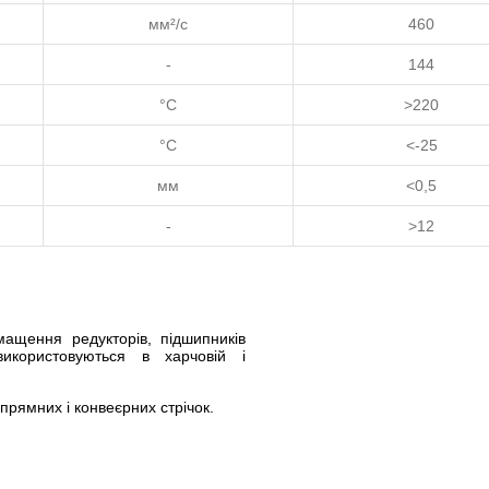
мм²/с
460
-
144
°C
>220
°C
<-25
мм
<0,5
-
>12
мащення редукторів, підшипників
користовуються в харчовій і
прямних і конвеєрних стрічок.