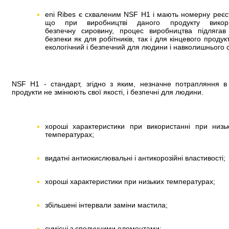
eni Ribes є схваленим NSF H1 і мають номерну реєст
що при виробництві даного продукту викорис
безпечну сировину, процес виробництва підлягав
безпеки як для робітників, так і для кінцевого продук
екологічний і безпечний для людини і навколишнього
NSF H1 - стандарт, згідно з яким, незначне потрапляння в
продукти не змінюють свої якості, і безпечні для людини.
хороші характеристики при використанні при низь
температурах;
видатні антиокислювальні і антикорозійні властивості;
хороші характеристики при низьких температурах;
збільшені інтервали заміни мастила;
сумісні з сполучними елементами;