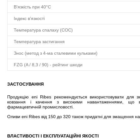
В'язкість при 40°C
Індекс в'язкості
Температура спалаху (COC)
Температура застигання
Знос (метод з 4-ма сталевими кульками)
FZG (A / 8,3 / 90) - рейтинг шкоди
ЗАСТОСУВАННЯ
Продукцію eni Ribes рекомендується використовувати для з
ковзання і качення з високими навантаженнями, що ви
фармацевтичній промисловості.
Оливи eni Ribes від 150 до 320 також придатні для змащення на
ВЛАСТИВОСТІ І ЕКСПЛУАТАЦІЙНІ ЯКОСТІ