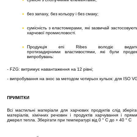
без запаху, без кольору і без смаку;
сумісність з еластомерами, які зазвичай застосовуют
харчової промисловості.
Продукція eni Ribes володіє видат
протизадирними властивостями, які були проде
випробувань:
- FZG: витримує навантаження на 12 рівні;
- випробування на знос за методом чотирьох кульок: для ISO V
ПРИМІТКИ
Всі мастильні матеріали для харчових продуктів слід зберіг
матеріалів, хімічних речовин і продуктів харчування і пря
джерел тепла. Зберігати при температурі від 0 ° C до + 40 ° C