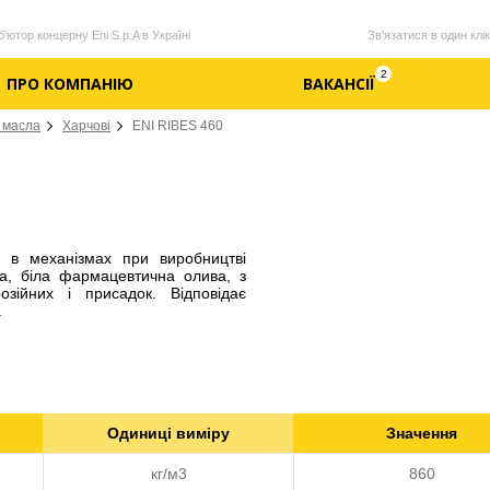
'ютор концерну Eni S.p.A в Україні
Зв'язатися в один клік
2
ПРО КОМПАНІЮ
ВАКАНСІЇ
 масла
Харчові
ENI RIBES 460
і в механізмах при виробництві
ва, біла фармацевтична олива, з
розійних і присадок. Відповідає
.
Одиниці виміру
Значення
кг/м3
860