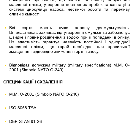
масляної плівки, утворення повітряних пробок та кавітації в
системі циркуляції насоса, нестійкої роботи та переливу
оливи з ємності.
Всі сорти мають дуже хорошу деемульгуємість.
Ця властивість захищає від утворення емульсії та забезпечує
швидке і повне розділення з водою при її попаданні в оливу.
Ця властивість гарантує наявність постійної і однорідної
масляної плівки, що вкрай необхідно для правильної
змащення і відповідно зниження тертя і зносу.
Відповідає допускам military (military specifications) M.M. O-
2001 (Simbolo NATO O-240).
СПЕЦИФІКАЦІЇ І СХВАЛЕННЯ
M.M. O-2001 (Simbolo NATO O-240)
ISO 8068 TSA
DEF-STAN 91-26