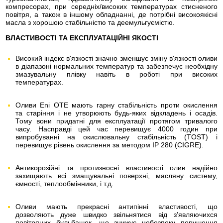
компресорах, при середніх/високих температурах стисненого
повітря, а також в іншому обладнанні, де потрібні високоякісні
масла з хорошою стабільністю та деемульгуємістю.
ВЛАСТИВОСТІ ТА ЕКСПЛУАТАЦІЙНІ ЯКОСТІ
Високий індекс в'язкості значно зменшує зміну в'язкості оливи
в діапазоні нормальних температур та забезпечує необхідну
змазувальну плівку навіть в роботі при високих
температурах.
Оливи Eni OTE мають гарну стабільність проти окислення
та старіння і не утворюють будь-яких відкладень і осадів.
Тому вони придатні для експлуатації протягом тривалого
часу. Насправді цей час перевищує 4000 годин при
випробуванні на окислювальну стабільність (TOST) і
перевищує рівень окислення за методом IP 280 (CIGRE).
Антикорозійні та протизносні властивості олив надійно
захищають всі змащувальні поверхні, масляну систему,
ємності, теплообмінники, і т.д.
Оливи мають прекрасні антипінні властивості, що
дозволяють дуже швидко звільнятися від з'являючихся
повітряних бульбашок, що знижує небезпеку порушення