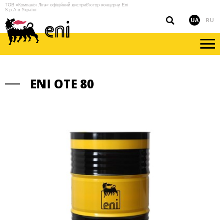
ТОВ «Компанія Ліга» офіційний дистриб'ютор концерну Eni
S.p.A в Україні
UA
RU
ENI OTE 80