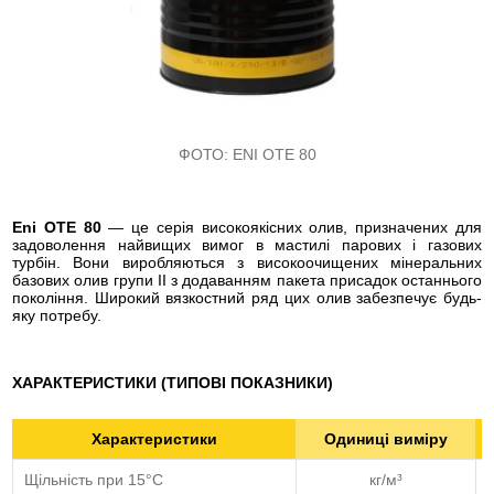
ФОТО:
ENI OTE 80
Eni OTE 80
— це серія високоякісних олив, призначених для
задоволення найвищих вимог в мастилі парових і газових
турбін. Вони виробляються з високоочищених мінеральних
базових олив групи II з додаванням пакета присадок останнього
покоління. Широкий вязкостний ряд цих олив забезпечує будь-
яку потребу.
ХАРАКТЕРИСТИКИ (ТИПОВІ ПОКАЗНИКИ)
Характеристики
Одиниці виміру
Щільність при 15°С
кг/м³