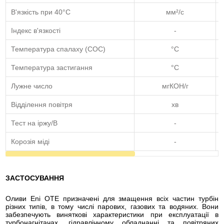
В'язкість при 40°C
мм²/с
Індекс в'язкості
-
Температура спалаху (COC)
°C
Температура застигання
°C
Лужне число
мгКОН/г
Відділення повітря
хв
Тест на іржу/В
-
Корозія міді
-
ЗАСТОСУВАННЯ
Оливи Eni OTE призначені для змащення всіх частин турбін
різних типів, в тому числі парових, газових та водяних. Вони
забезпечують виняткові характеристики при експлуатації в
турбонагнітачах, гідравлічному обладнанні та повітряних