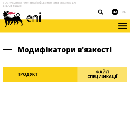
ТОВ «Компанія Ліга» офіційний дистриб'ютор концерну Eni
S.p.A в Україні
UA
RU
Модифікатори в'язкості
ФАЙЛ
ПРОДУКТ
СПЕЦИФІКАЦІЇ