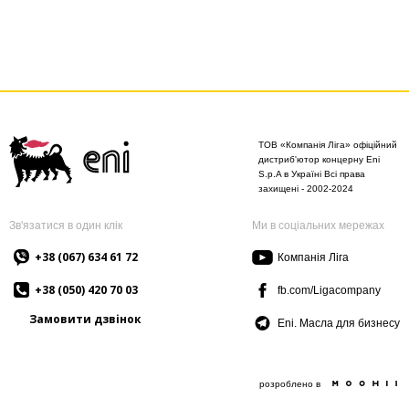
ТОВ «Компанія Ліга» офіційний
дистриб'ютор концерну Eni
S.p.A в Україні Всі права
захищені - 2002-2024
Зв'язатися в один клік
Ми в соціальних мережах
+38 (067) 634 61 72
Компанія Ліга
+38 (050) 420 70 03
fb.com/Ligacompany
Замовити дзвінок
Eni. Масла для бизнесу
розроблено в