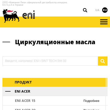
ООО «Компания Лига» официальный дистрибьютор концерна
Eni S.p.A в Украине
UA
RU
Циркуляционные масла
ПРОДУКТ
ENI ACER
ENI ACER 15
Подробнее