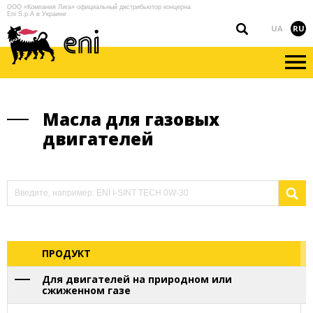
ООО «Компания Лига» официальный дистрибьютор концерна
Eni S.p.A в Украине
UA
RU
Масла для газовых
двигателей
ПРОДУКТ
Для двигателей на природном или
сжиженном газе