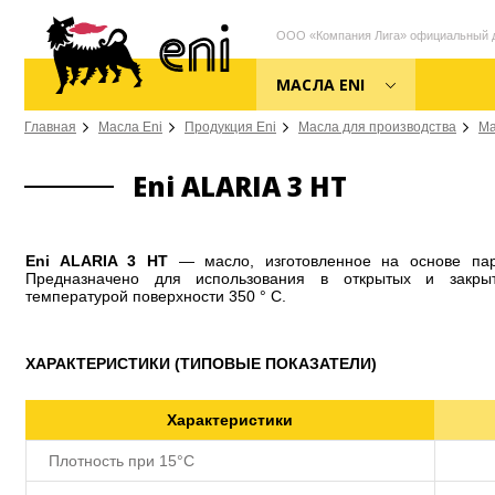
ООО «Компания Лига» официальный ди
МАСЛА ENI
Главная
Масла Eni
Продукция Eni
Масла для производства
Ма
Eni ALARIA 3 HT
Eni ALARIA 3 HT
— масло, изготовленное на основе па
Предназначено для использования в открытых и закры
температурой поверхности 350 ° C.
ХАРАКТЕРИСТИКИ (ТИПОВЫЕ ПОКАЗАТЕЛИ)
Характеристики
Плотность при 15°С