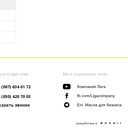
B)
B)
B)
ься в один клик
Мы в социальных сетях
 (067) 634 61 72
Компания Лига
fb.com/Ligacompany
 (050) 420 70 03
казать звонок
Eni. Масла для бизнеса
разработано в