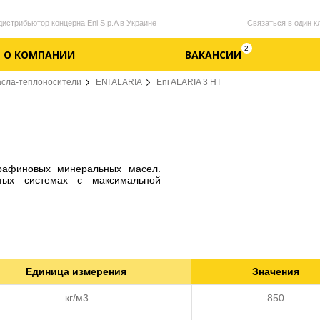
стрибьютор концерна Eni S.p.A в Украине
Связаться в один к
2
О КОМПАНИИ
ВАКАНСИИ
сла-теплоносители
ENI ALARIA
Eni ALARIA 3 HT
рафиновых минеральных масел.
тых системах с максимальной
Единица измерения
Значения
кг/м3
850