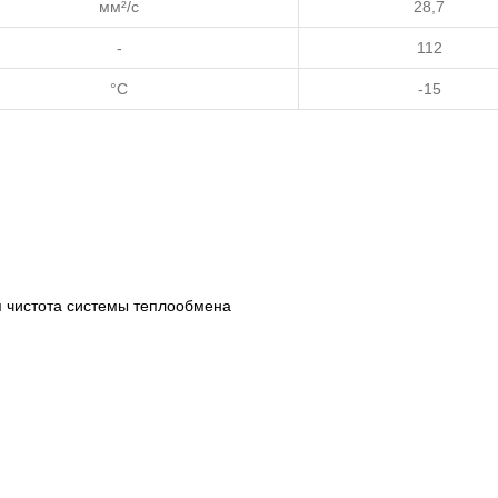
мм²/с
28,7
-
112
°C
-15
я чистота системы теплообмена