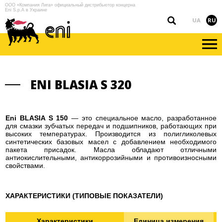
ООО «Компания Лига» официальный дистрибьютор концерна
Eni S.p.A в Украине
UA
RU
ENI BLASIA S 320
Eni BLASIA S 150
— это специальное масло, разработанное
для смазки зубчатых передач и подшипников, работающих при
высоких температурах. Производится из полигликолевых
синтетических базовых масел с добавлением необходимого
пакета присадок. Масла обладают отличными
антиокислительными, антикоррозийными и противоизносными
свойствами.
ХАРАКТЕРИСТИКИ (ТИПОВЫЕ ПОКАЗАТЕЛИ)
Характеристики
Единица измерения