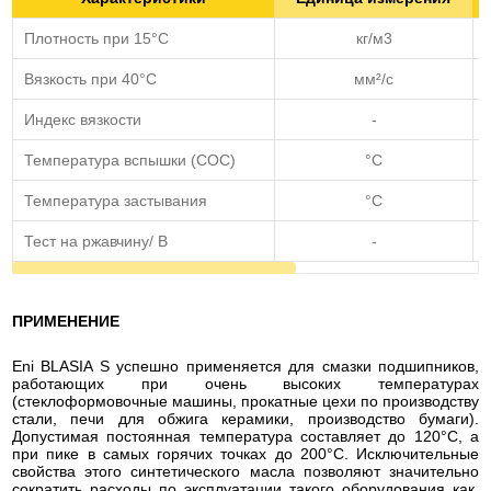
Плотность при 15°С
кг/м3
Вязкость при 40°C
мм²/с
Индекс вязкости
-
Температура вспышки (COC)
°C
Температура застывания
°C
Тест на ржавчину/ B
-
ПРИМЕНЕНИЕ
Eni BLASIA S успешно применяется для смазки подшипников,
работающих при очень высоких температурах
(стеклоформовочные машины, прокатные цехи по производству
стали, печи для обжига керамики, производство бумаги).
Допустимая постоянная температура составляет до 120°С, а
при пике в самых горячих точках до 200°С. Исключительные
свойства этого синтетического масла позволяют значительно
сократить расходы по эксплуатации такого оборудования как,