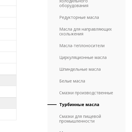
холодильного
B)
оборудования
B)
Редукторные масла
B)
Масла для направляющих
скольжения
B)
Масла-теплоносители
B)
Циркуляционные масла
B)
Шпиндельные масла
Белые масла
B)
Смазки производственные
B)
Турбинные масла
Смазки для пищевой
промышленности