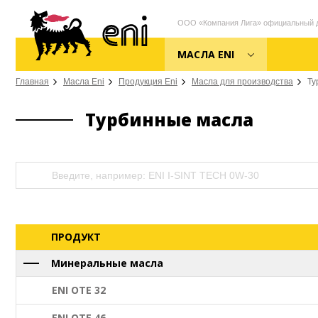
ООО «Компания Лига» официальный ди
МАСЛА ENI
Главная
Масла Eni
Продукция Eni
Масла для производства
Ту
Турбинные масла
ПРОДУКТ
Минеральные масла
ENI OTE 32
ENI OTE 46