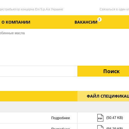
стрибьютор концерна Eni S.p.A в Украине
Связаться в один к
2
О КОМПАНИИ
ВАКАНСИИ
рбинные масла
Поиск
ФАЙЛ СПЕЦИФИКА
Скачать (50.47 K
(50.47 KB)
Подробнее
Скачать (56.29 K