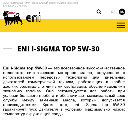
ООО «Компания Лига» официальный дистрибьютор концерна
Eni S.p.A в Украине
UA
RU
ENI I-SIGMA TOP 5W-30
Eni i-Sigma top 5W-30
— это всесезонное высококачественное
полностью синтетическое моторное масло, полученное с
использованием передовых технологий для дизельных
двигателей коммерческой техники, работающих в крайне
жестких режимах с отличными свойствами, обеспечивающими
экономию топлива. Оно рекомендуется для работы при
условии большого пробега и обеспечивает максимальный срок
службы между заменами масла, который допускается
производителями. Кроме того, eni i-Sigma top 5W-30
гарантирует пуск двигателя в условиях максимально низких
температур окружающей среды.