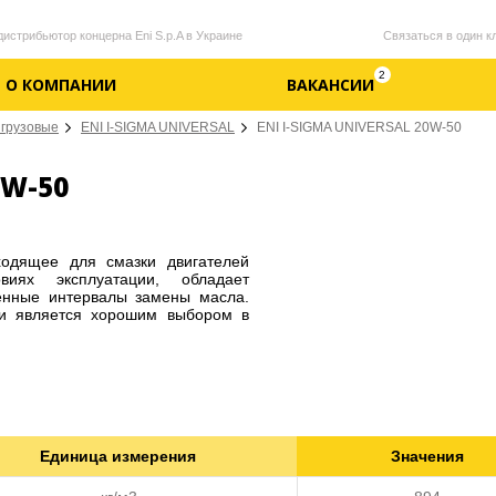
стрибьютор концерна Eni S.p.A в Украине
Связаться в один к
2
О КОМПАНИИ
ВАКАНСИИ
грузовые
ENI I-SIGMA UNIVERSAL
ENI I-SIGMA UNIVERSAL 20W-50
0W-50
одящее для смазки двигателей
иях эксплуатации, обладает
ченные интервалы замены масла.
 и является хорошим выбором в
Единица измерения
Значения