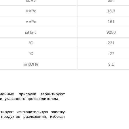
кг/м3
894
мм²/с
18,3
мм²/с
161
мПа·с
9250
°C
231
°C
-27
мгКОН/г
9,1
ионные присадки гарантируют
ии, указанного производителем.
тируют исключительную очистку
продуктов разложения, избегая