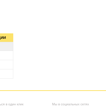
ЦИИ
B)
B)
B)
ься в один клик
Мы в социальных сетях