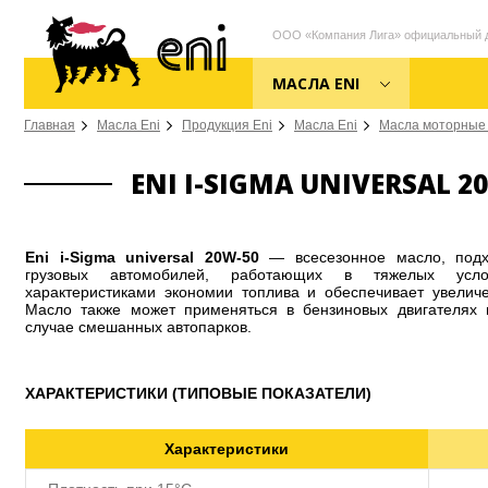
ООО «Компания Лига» официальный ди
МАСЛА ENI
Главная
Масла Eni
Продукция Eni
Масла Eni
Масла моторные 
ENI I-SIGMA UNIVERSAL 2
Eni i-Sigma universal 20W-50
— всесезонное масло, подх
грузовых автомобилей, работающих в тяжелых услов
характеристиками экономии топлива и обеспечивает увели
Масло также может применяться в бензиновых двигателях
случае смешанных автопарков.
ХАРАКТЕРИСТИКИ (ТИПОВЫЕ ПОКАЗАТЕЛИ)
Характеристики