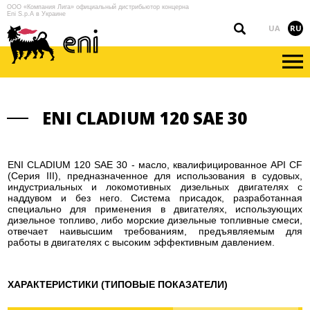
ООО «Компания Лига» официальный дистрибьютор концерна
Eni S.p.A в Украине
UA
RU
ENI CLADIUM 120 SAE 30
ENI CLADIUM 120 SAE 30 - масло, квалифицированное API CF
(Серия III), предназначенное для использования в судовых,
индустриальных и локомотивных дизельных двигателях с
наддувом и без него. Система присадок, разработанная
специально для применения в двигателях, использующих
дизельное топливо, либо морские дизельные топливные смеси,
отвечает наивысшим требованиям, предъявляемым для
работы в двигателях с высоким эффективным давлением.
ХАРАКТЕРИСТИКИ (ТИПОВЫЕ ПОКАЗАТЕЛИ)