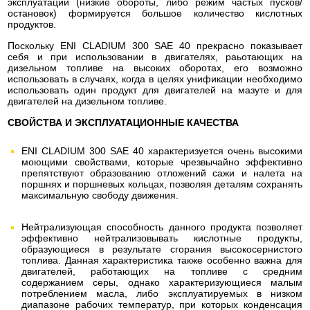
эксплуатации (низкие обороты, либо режим частых пусков/
остановок) формируется большое количество кислотных
продуктов.
Поскольку ENI CLADIUM 300 SAE 40 прекрасно показывает
себя и при использовании в двигателях, раьотающих на
дизельном топливе на высоких оборотах, его возможно
использовать в случаях, когда в целях унификации необходимо
использовать один продукт для двигателей на мазуте и для
двигателей на дизельном топливе.
СВОЙСТВА И ЭКСПЛУАТАЦИОННЫЕ КАЧЕСТВА
ENI CLADIUM 300 SAE 40 характеризуется очень высокими
моющими свойствами, которые чрезвычайно эффективно
препятствуют образованию отложений сажи и налета на
поршнях и поршневых кольцах, позволяя деталям сохранять
максимальную свободу движения.
Нейтрализующая способность данного продукта позволяет
эффективно нейтрализовывать кислотные продукты,
образующиеся в результате сгорания высокосернистого
топлива. Данная характеристика также особенно важна для
двигателей, работающих на топливе с средним
содержанием серы, однако характеризующиеся малым
потреблением масла, либо эксплуатируемых в низком
диапазоне рабочих температур, при которых конденсация