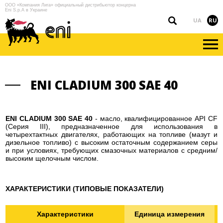
ООО «Компания Лига» официальный дистрибьютор концерна
Eni S.p.A в Украине
UA
RU
ENI CLADIUM 300 SAE 40
ENI CLADIUM 300 SAE 40
- масло, квалифицированное API CF
(Серия III), предназначенное для использования в
четырехтактных двигателях, работающих на топливе (мазут и
дизельное топливо) с высоким остаточным содержанием серы
и при условиях, требующих смазочных материалов с средним/
высоким щелочным числом.
ХАРАКТЕРИСТИКИ (ТИПОВЫЕ ПОКАЗАТЕЛИ)
Характеристики
Единица измерения