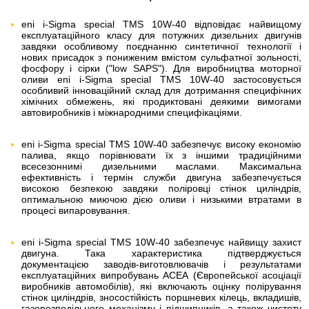
eni i-Sigma special TMS 10W-40 відповідає найвищому
експлуатаційного класу для потужних дизельних двигунів
завдяки особливому поєднанню синтетичної технології і
нових присадок з пониженим вмістом сульфатної зольності,
фосфору і сірки ("low SAPS"). Для виробництва моторної
оливи eni i-Sigma special TMS 10W-40 застосовується
особливий інноваційний склад для дотримання специфічних
хімічних обмежень, які продиктовані деякими вимогами
автовиробників і міжнародними специфікаціями.
eni i-Sigma special TMS 10W-40 забезпечує високу економію
палива, якщо порівнювати їх з іншими традиційними
всесезоннимі дизельними маслами. Максимальна
ефективність і термін служби двигуна забезпечується
високою безпекою завдяки поліровці стінок циліндрів,
оптимальною миючою дією оливи і низькими втратами в
процесі випаровування.
eni i-Sigma special TMS 10W-40 забезпечує найвищу захист
двигуна. Така характеристика підтверджується
документацією заводів-виготовлювачів і результатами
експлуатаційних випробувань АСЕА (Європейської асоціації
виробників автомобілів), які включають оцінку полірування
стінок циліндрів, зносостійкість поршневих кілець, вкладишів,
газорозподільного механізму і підшипників, а також чистоту