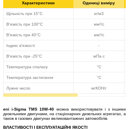
Характеристики
Одиниці виміру
Щільність при 15°С
кг/м3
В'язкість при 100°C
мм²/с
В'язкість при 40°C
мм²/с
Індекс в'язкості
-
В'язкість при -25°C
мПа·с
Температура спалаху
°C
Температура застигання
°C
Лужне число
мгКОН/г
eni i-Sigma TMS 10W-40
можна використовувати і з іншими
дизельними двигунами, на стаціонарних дизельних агрегатах, а
також в газових двигунах великовантажних автомобілів.
ВЛАСТИВОСТІ І ЕКСПЛУАТАЦІЙНІ ЯКОСТІ