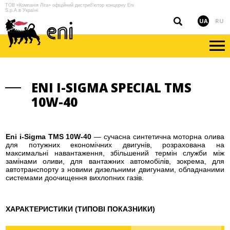
ТОВ «Компанія Ліга» офіційний дистриб'ютор концерну Eni
S.p.A в Україні
UA
RU
ENI I-SIGMA SPECIAL TMS
10W-40
Eni i-Sigma TMS 10W-40
— сучасна синтетична моторна олива
для потужних економічних двигунів, розрахована на
максимальні навантаження, збільшений термін служби між
замінами оливи, для вантажних автомобілів, зокрема, для
автотранспорту з новими дизельними двигунами, обладнаними
системами доочищення вихлопних газів.
ХАРАКТЕРИСТИКИ (ТИПОВІ ПОКАЗНИКИ)