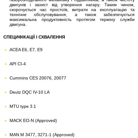
двигунів і захист від утворення нагару. Таким чином,
скорочується час простоїв, витрати на експлуатацію та
технічне обслуговування, а також забезпечується
максимальна продуктивність протягом терміну служби
двигуна.
СПЕЦИФІКАЦІЇ І СХВАЛЕННЯ
ACEA E6, E7, E9
API CI-4
Cummins CES 20076, 20077
Deutz DQC IV-10 LA
MTU type 3.1
MACK EO-N (Approved)
MAN M 3477, 3271-1 (Approved)