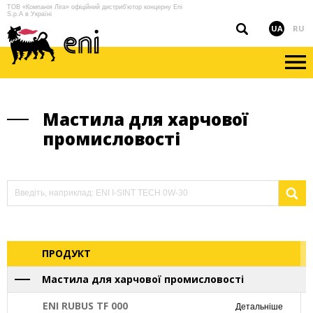
ТОВ «Компанія Ліга» офіційний дистриб'ютор концерну Eni
S.p.A в Україні
UA
RU
Мастила для харчової
промисловості
ПРОДУКТ
Мастила для харчової промисловості
ENI RUBUS TF 000
Детальніше