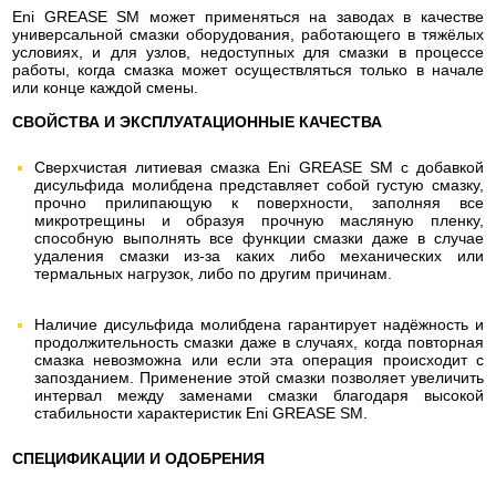
Eni GREASE SM может применяться на заводах в качестве
универсальной смазки оборудования, работающего в тяжёлых
условиях, и для узлов, недоступных для смазки в процессе
работы, когда смазка может осуществляться только в начале
или конце каждой смены.
СВОЙСТВА И ЭКСПЛУАТАЦИОННЫЕ КАЧЕСТВА
Сверхчистая литиевая смазка Eni GREASE SM с добавкой
дисульфида молибдена представляет собой густую смазку,
прочно прилипающую к поверхности, заполняя все
микротрещины и образуя прочную масляную пленку,
способную выполнять все функции смазки даже в случае
удаления смазки из-за каких либо механических или
термальных нагрузок, либо по другим причинам.
Наличие дисульфида молибдена гарантирует надёжность и
продолжительность смазки даже в случаях, когда повторная
смазка невозможна или если эта операция происходит с
запозданием. Применение этой смазки позволяет увеличить
интервал между заменами смазки благодаря высокой
стабильности характеристик Eni GREASE SM.
СПЕЦИФИКАЦИИ И ОДОБРЕНИЯ