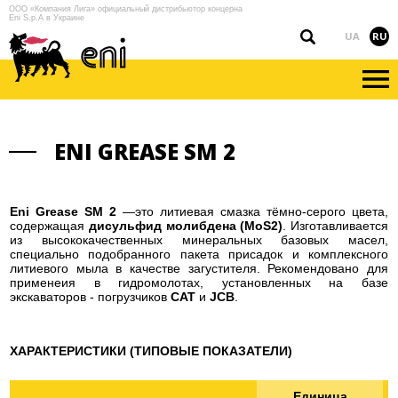
ООО «Компания Лига» официальный дистрибьютор концерна
Eni S.p.A в Украине
UA
RU
ENI GREASE SM 2
Eni Grease SM 2
—это литиевая смазка тёмно-серого цвета,
содержащая
дисульфид молибдена (MoS2)
. Изготавливается
из высококачественных минеральных базовых масел,
специально подобранного пакета присадок и комплексного
литиевого мыла в качестве загустителя. Рекомендовано для
применеия в гидромолотах, установленных на базе
экскаваторов - погрузчиков
CAT
и
JCB
.
ХАРАКТЕРИСТИКИ (ТИПОВЫЕ ПОКАЗАТЕЛИ)
Единица