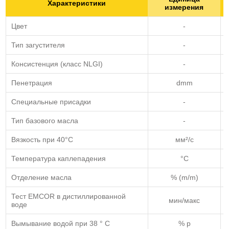
Характеристики
измерения
Цвет
-
Тип загустителя
-
Консистенция (класс NLGI)
-
Пенетрация
dmm
Специальные присадки
-
Тип базового масла
-
Вязкость при 40°C
мм²/с
Температура каплепадения
°C
Отделение масла
% (m/m)
Тест EMCOR в дистиллированной
мин/макс
воде
Вымывание водой при 38 ° C
% р