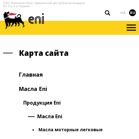
ООО «Компания Лига» официальный дистрибьютор концерна
Eni S.p.A в Украине
UA
RU
Карта сайта
Главная
Масла Eni
Продукция Eni
Масла Eni
Масла моторные легковые